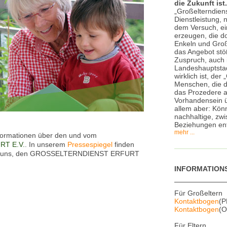
die Zukunft ist.
„Großelterndiens
Dienstleistung, 
dem Versuch, ei
erzeugen, die do
Enkeln und Groß
das Angebot stö
Zuspruch, auch 
Landeshauptstadt
wirklich ist, der
Menschen, die d
das Prozedere a
Vorhandensein ü
allem aber: Könn
nachhaltige, zw
Beziehungen en
mehr ...
informationen über den und vom
T E.V.
. In unserem
Pressespiegel
finden
 über uns, den GROSSELTERNDIENST ERFURT
INFORMATION
Für Großeltern
Kontaktbogen
(P
Kontaktbogen
(O
Für Eltern