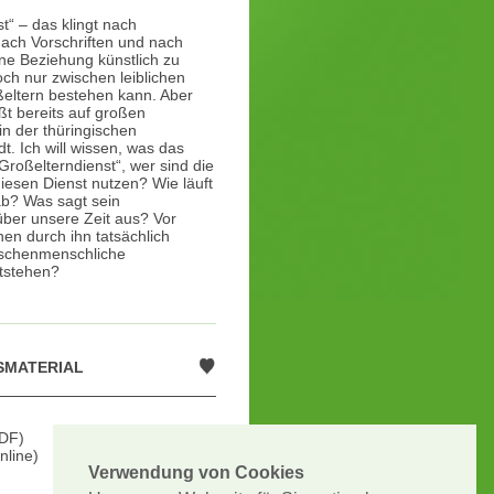
t“ – das klingt nach
nach Vorschriften und nach
ne Beziehung künstlich zu
ch nur zwischen leiblichen
eltern bestehen kann. Aber
ßt bereits auf großen
in der thüringischen
. Ich will wissen, was das
 „Großelterndienst“, wer sind die
iesen Dienst nutzen? Wie läuft
b? Was sagt sein
ber unsere Zeit aus? Vor
en durch ihn tatsächlich
ischenmenschliche
tstehen?
SMATERIAL
DF)
nline)
Verwendung von Cookies