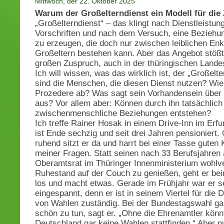
Mittwoch, der 22. Oktober 2025
Warum der Großelterndienst ein Modell für die 
„Großelterndienst“ – das klingt nach Dienstleistun
Vorschriften und nach dem Versuch, eine Beziehun
zu erzeugen, die doch nur zwischen leiblichen Enk
Großeltern bestehen kann. Aber das Angebot stößt 
großen Zuspruch, auch in der thüringischen Lande
Ich will wissen, was das wirklich ist, der „Großelte
sind die Menschen, die diesen Dienst nutzen? Wie 
Prozedere ab? Was sagt sein Vorhandensein über 
aus? Vor allem aber: Können durch ihn tatsächlich
zwischenmenschliche Beziehungen entstehen?
Ich treffe Rainer Hosak in einem Drive-Inn im Erfu
ist Ende sechzig und seit drei Jahren pensioniert.
ruhend sitzt er da und harrt bei einer Tasse guten 
meiner Fragen. Statt seinen nach 33 Berufsjahren 
Oberamtsrat im Thüringer Innenministerium wohlv
Ruhestand auf der Couch zu genießen, geht er bei
los und macht etwas. Gerade im Frühjahr war er s
eingespannt, denn er ist in seinem Viertel für die
von Wahlen zuständig. Bei der Bundestagswahl ga
schön zu tun, sagt er. „Ohne die Ehrenamtler könn
Deutschland gar keine Wahlen stattfinden.“ Aber n