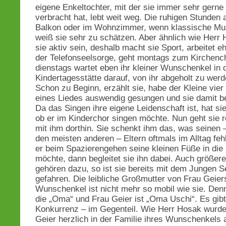
eigene Enkeltochter, mit der sie immer sehr gerne 
verbracht hat, lebt weit weg. Die ruhigen Stunden
Balkon oder im Wohnzimmer, wenn klassische Musi
weiß sie sehr zu schätzen. Aber ähnlich wie Herr
sie aktiv sein, deshalb macht sie Sport, arbeitet e
der Telefonseelsorge, geht montags zum Kirchenc
dienstags wartet eben ihr kleiner Wunschenkel in 
Kindertagesstätte darauf, von ihr abgeholt zu werd
Schon zu Beginn, erzählt sie, habe der Kleine vier
eines Liedes auswendig gesungen und sie damit b
Da das Singen ihre eigene Leidenschaft ist, hat sie
ob er im Kinderchor singen möchte. Nun geht sie 
mit ihm dorthin. Sie schenkt ihm das, was seinen 
den meisten anderen – Eltern oftmals im Alltag feh
er beim Spazierengehen seine kleinen Füße in die
möchte, dann begleitet sie ihn dabei. Auch größer
gehören dazu, so ist sie bereits mit dem Jungen S
gefahren. Die leibliche Großmutter von Frau Geier
Wunschenkel ist nicht mehr so mobil wie sie. Denn
die „Oma“ und Frau Geier ist „Oma Uschi“. Es gibt
Konkurrenz – im Gegenteil. Wie Herr Hosak wurd
Geier herzlich in der Familie ihres Wunschenkel