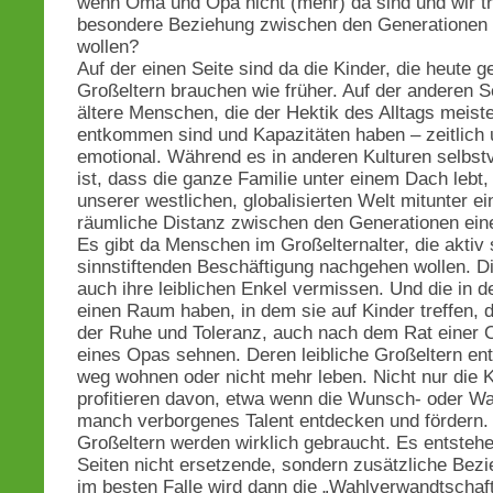
wenn Oma und Opa nicht (mehr) da sind und wir t
besondere Beziehung zwischen den Generationen 
wollen?
Auf der einen Seite sind da die Kinder, die heute g
Großeltern brauchen wie früher. Auf der anderen S
ältere Menschen, die der Hektik des Alltags meis
entkommen sind und Kapazitäten haben – zeitlich
emotional. Während es in anderen Kulturen selbst
ist, dass die ganze Familie unter einem Dach lebt, 
unserer westlichen, globalisierten Welt mitunter e
räumliche Distanz zwischen den Generationen eine
Es gibt da Menschen im Großelternalter, die aktiv 
sinnstiftenden Beschäftigung nachgehen wollen. Die
auch ihre leiblichen Enkel vermissen. Und die in 
einen Raum haben, in dem sie auf Kinder treffen, 
der Ruhe und Toleranz, auch nach dem Rat einer
eines Opas sehnen. Deren leibliche Großeltern en
weg wohnen oder nicht mehr leben. Nicht nur die 
profitieren davon, etwa wenn die Wunsch- oder Wa
manch verborgenes Talent entdecken und fördern.
Großeltern werden wirklich gebraucht. Es entstehe
Seiten nicht ersetzende, sondern zusätzliche Bez
im besten Falle wird dann die „Wahlverwandtschaft