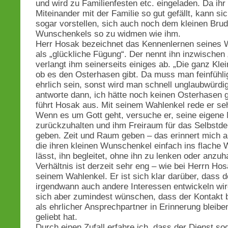
und wird zu Familienfesten etc. eingeladen. Da ihr
Miteinander mit der Familie so gut gefällt, kann si
sogar vorstellen, sich auch noch dem kleinen Brud
Wunschenkels so zu widmen wie ihm.
Herr Hosak bezeichnet das Kennenlernen seines 
als „glückliche Fügung“. Der nennt ihn inzwischen
verlangt ihm seinerseits einiges ab. „Die ganz Klei
ob es den Osterhasen gibt. Da muss man feinfühli
ehrlich sein, sonst wird man schnell unglaubwürdig
antworte dann, ich hätte noch keinen Osterhasen 
führt Hosak aus. Mit seinem Wahlenkel rede er seh
Wenn es um Gott geht, versuche er, seine eigene
zurückzuhalten und ihm Freiraum für das Selbstd
geben. Zeit und Raum geben – das erinnert mich a
die ihren kleinen Wunschenkel einfach ins flache
lässt, ihn begleitet, ohne ihn zu lenken oder anzuh
Verhältnis ist derzeit sehr eng – wie bei Herrn Ho
seinem Wahlenkel. Er ist sich klar darüber, dass 
irgendwann auch andere Interessen entwickeln wir
sich aber zumindest wünschen, dass der Kontakt b
als ehrlicher Ansprechpartner in Erinnerung bleiben
geliebt hat.
Durch einen Zufall erfahre ich, dass der Dienst so