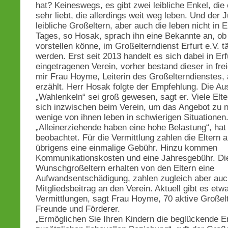
hat? Keineswegs, es gibt zwei leibliche Enkel, die 
sehr liebt, die allerdings weit weg leben. Und der 
leibliche Großeltern, aber auch die leben nicht in E
Tages, so Hosak, sprach ihn eine Bekannte an, ob 
vorstellen könne, im Großelterndienst Erfurt e.V. tä
werden. Erst seit 2013 handelt es sich dabei in Er
eingetragenen Verein, vorher bestand dieser in fre
mir Frau Hoyme, Leiterin des Großelterndienstes,
erzählt. Herr Hosak folgte der Empfehlung. Die A
„Wahlenkeln“ sei groß gewesen, sagt er. Viele Elt
sich inzwischen beim Verein, um das Angebot zu n
wenige von ihnen leben in schwierigen Situationen
„Alleinerziehende haben eine hohe Belastung“, hat
beobachtet. Für die Vermittlung zahlen die Eltern a
übrigens eine einmalige Gebühr. Hinzu kommen
Kommunikationskosten und eine Jahresgebühr. Di
Wunschgroßeltern erhalten von den Eltern eine
Aufwandsentschädigung, zahlen zugleich aber auc
Mitgliedsbeitrag an den Verein. Aktuell gibt es etw
Vermittlungen, sagt Frau Hoyme, 70 aktive Großelt
Freunde und Förderer.
„Ermöglichen Sie Ihren Kindern die beglückende E