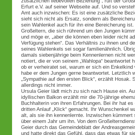
zusätzlichen liebevollen Beziehung“, ruft der Groß
Erfurt e.V. auf seiner Webseite auf. Und so verste
Amt auch inzwischen: Es ist eine zusätzliche Bez
sieht sich nicht als Ersatz, sondern als Bereicher
sein Wahlenkel auch für ihn eine Bereicherung ist. 
Großeltern, die sich rührend um den Jungen küm
und möge er, „aber die können eben leider nicht a
Verfügung stehen“. Das Verhältnis zu ihnen und de
seines Wahlenkels sei sogar familienähnlich. Übri
damals siebenjährige beim Kennenlernen nicht we
notiert, die er von seinem „Wahlopa“ beantwortet h
ob er verheiratet sei, warum er sich ein Enkelkin
habe er dem Jungen gerne beantwortet. Letztlich 
„Sympathie auf den ersten Blick“, erzählt Hosak. S
allerdings nicht immer.
Ursula Geier lädt mich zu sich nach Hause ein. Au
idyllischen Balkon erzählt mir die 70-jährige ehema
Buchhalterin von ihren Erfahrungen. Bei ihr hat es
dritten Anlauf „Klick“ gemacht. Ihr Wunschenkel w
alt, als sie ihn kennenlernte. Inzwischen kümmert s
über einem Jahr um ihn. Von dem Großelterndienst
Geier durch das Gemeindeblatt der Andreasgemei
und hatte direkt das Gefühl, dass das etwas für si