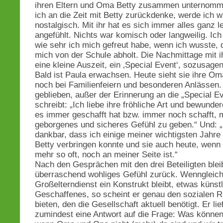
ihren Eltern und Oma Betty zusammen unternom
ich an die Zeit mit Betty zurückdenke, werde ich wi
nostalgisch. Mit ihr hat es sich immer alles ganz le
angefühlt. Nichts war komisch oder langweilig. Ich
wie sehr ich mich gefreut habe, wenn ich wusste, 
mich von der Schule abholt. Die Nachmittage mit i
eine kleine Auszeit, ein ‚Special Event‘, sozusagen
Bald ist Paula erwachsen. Heute sieht sie ihre Om
noch bei Familienfeiern und besonderen Anlässen.
geblieben, außer der Erinnerung an die „Special E
schreibt: „Ich liebe ihre fröhliche Art und bewunder
es immer geschafft hat bzw. immer noch schafft, m
geborgenes und sicheres Gefühl zu geben.“ Und: „
dankbar, dass ich einige meiner wichtigsten Jahr
Betty verbringen konnte und sie auch heute, wenn 
mehr so oft, noch an meiner Seite ist.“
Nach den Gesprächen mit den drei Beteiligten bleib
überraschend wohliges Gefühl zurück. Wenngleich
Großelterndienst ein Konstrukt bleibt, etwas künstl
Geschaffenes, so scheint er genau den sozialen 
bieten, den die Gesellschaft aktuell benötigt. Er lie
zumindest eine Antwort auf die Frage: Was können 