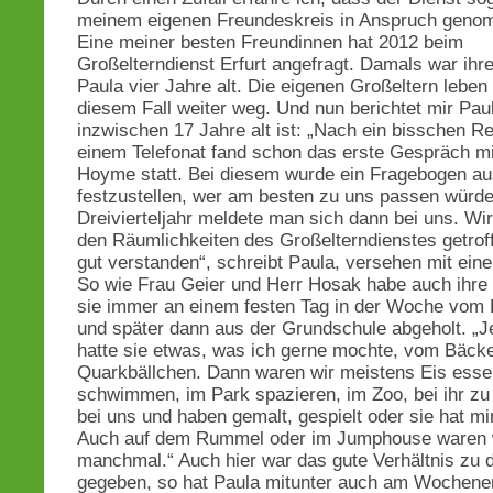
meinem eigenen Freundeskreis in Anspruch geno
Eine meiner besten Freundinnen hat 2012 beim
Großelterndienst Erfurt angefragt. Damals war ihr
Paula vier Jahre alt. Die eigenen Großeltern leben
diesem Fall weiter weg. Und nun berichtet mir Paul
inzwischen 17 Jahre alt ist: „Nach ein bisschen 
einem Telefonat fand schon das erste Gespräch mi
Hoyme statt. Bei diesem wurde ein Fragebogen aus
festzustellen, wer am besten zu uns passen würd
Dreivierteljahr meldete man sich dann bei uns. Wi
den Räumlichkeiten des Großelterndienstes getroff
gut verstanden“, schreibt Paula, versehen mit ein
So wie Frau Geier und Herr Hosak habe auch ihre
sie immer an einem festen Tag in der Woche vom 
und später dann aus der Grundschule abgeholt. „
hatte sie etwas, was ich gerne mochte, vom Bäcke
Quarkbällchen. Dann waren wir meistens Eis esse
schwimmen, im Park spazieren, im Zoo, bei ihr z
bei uns und haben gemalt, gespielt oder sie hat mi
Auch auf dem Rummel oder im Jumphouse waren 
manchmal.“ Auch hier war das gute Verhältnis zu d
gegeben, so hat Paula mitunter auch am Wochene