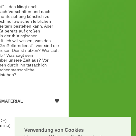
t“ – das klingt nach
nach Vorschriften und nach
ne Beziehung künstlich zu
ch nur zwischen leiblichen
eltern bestehen kann. Aber
ßt bereits auf großen
in der thüringischen
. Ich will wissen, was das
 „Großelterndienst“, wer sind die
iesen Dienst nutzen? Wie läuft
b? Was sagt sein
ber unsere Zeit aus? Vor
en durch ihn tatsächlich
ischenmenschliche
tstehen?
SMATERIAL
DF)
nline)
Verwendung von Cookies