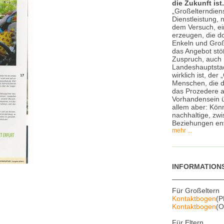
die Zukunft ist.
„Großelterndiens
Dienstleistung, 
dem Versuch, ei
erzeugen, die do
Enkeln und Groß
das Angebot stö
Zuspruch, auch 
Landeshauptstadt
wirklich ist, der
Menschen, die d
das Prozedere a
Vorhandensein ü
allem aber: Könn
nachhaltige, zw
Beziehungen en
mehr ...
INFORMATION
Für Großeltern
Kontaktbogen
(P
Kontaktbogen
(O
Für Eltern